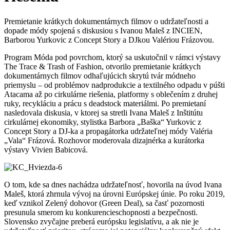
Premietanie krátkych dokumentárnych filmov o udržateľnosti a
dopade módy spojená s diskusiou s Ivanou Maleš z INCIEN,
Barborou Yurkovic z Concept Story a DJkou Valériou Frázovou.
Program Móda pod povrchom, ktorý sa uskutočnil v rámci výstavy
The Trace & Trash of Fashion, otvorilo premietanie krátkych
dokumentárnych filmov odhaľujúcich skrytú tvár módneho
priemyslu – od problémov nadprodukcie a textilného odpadu v púšti
Atacama až po cirkulárne riešenia, platformy s oblečením z druhej
ruky, recykláciu a prácu s deadstock materiálmi. Po premietaní
nasledovala diskusia, v ktorej sa stretli Ivana Maleš z Inštitútu
cirkulárnej ekonomiky, stylistka Barbora „Baška“ Yurkovic z
Concept Story a DJ-ka a propagátorka udržateľnej módy Valéria
„Vala“ Frázová. Rozhovor moderovala dizajnérka a kurátorka
výstavy Vivien Babicová.
O tom, kde sa dnes nachádza udržateľnosť, hovorila na úvod Ivana
Maleš, ktorá zhrnula vývoj na úrovni Európskej únie. Po roku 2019,
keď vznikol Zelený dohovor (Green Deal), sa časť pozornosti
presunula smerom ku konkurencieschopnosti a bezpečnosti.
Slovensko zvyčajne preberá európsku legislatívu, a ak nie je