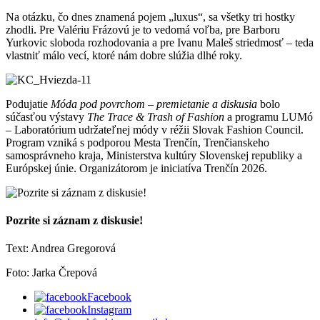
Na otázku, čo dnes znamená pojem „luxus“, sa všetky tri hostky
zhodli. Pre Valériu Frázovú je to vedomá voľba, pre Barboru
Yurkovic sloboda rozhodovania a pre Ivanu Maleš striedmosť – teda
vlastniť málo vecí, ktoré nám dobre slúžia dlhé roky.
Podujatie
Móda pod povrchom – premietanie a diskusia
bolo
súčasťou výstavy
The Trace & Trash of Fashion
a programu LUMó
– Laboratórium udržateľnej módy v réžii Slovak Fashion Council.
Program vzniká s podporou Mesta Trenčín, Trenčianskeho
samosprávneho kraja, Ministerstva kultúry Slovenskej republiky a
Európskej únie. Organizátorom je iniciatíva Trenčín 2026.
Pozrite si záznam z diskusie!
Text: Andrea Gregorová
Foto: Jarka Črepová
Facebook
Instagram