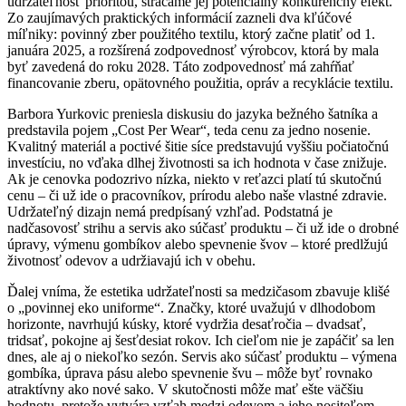
udržateľnosť prioritou, strácame jej potenciálny konkurenčný efekt.
Zo zaujímavých praktických informácií zazneli dva kľúčové
míľniky: povinný zber použitého textilu, ktorý začne platiť od 1.
januára 2025, a rozšírená zodpovednosť výrobcov, ktorá by mala
byť zavedená do roku 2028. Táto zodpovednosť má zahŕňať
financovanie zberu, opätovného použitia, opráv a recyklácie textilu.
Barbora Yurkovic preniesla diskusiu do jazyka bežného šatníka a
predstavila pojem „Cost Per Wear“, teda cenu za jedno nosenie.
Kvalitný materiál a poctivé šitie síce predstavujú vyššiu počiatočnú
investíciu, no vďaka dlhej životnosti sa ich hodnota v čase znižuje.
Ak je cenovka podozrivo nízka, niekto v reťazci platí tú skutočnú
cenu – či už ide o pracovníkov, prírodu alebo naše vlastné zdravie.
Udržateľný dizajn nemá predpísaný vzhľad. Podstatná je
nadčasovosť strihu a servis ako súčasť produktu – či už ide o drobné
úpravy, výmenu gombíkov alebo spevnenie švov – ktoré predlžujú
životnosť odevov a udržiavajú ich v obehu.
Ďalej vníma, že estetika udržateľnosti sa medzičasom zbavuje klišé
o „povinnej eko uniforme“. Značky, ktoré uvažujú v dlhodobom
horizonte, navrhujú kúsky, ktoré vydržia desaťročia – dvadsať,
tridsať, pokojne aj šesťdesiat rokov. Ich cieľom nie je zapáčiť sa len
dnes, ale aj o niekoľko sezón. Servis ako súčasť produktu – výmena
gombíka, úprava pásu alebo spevnenie švu – môže byť rovnako
atraktívny ako nové sako. V skutočnosti môže mať ešte väčšiu
hodnotu, pretože vytvára vzťah medzi odevom a jeho nositeľom.