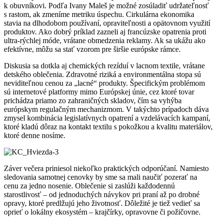
k obuvníkovi. Podľa Ivany Maleš je možné zosúladiť udržateľnosť
s rastom, ak zmeníme metriku úspechu. Cirkulárna ekonomika
stavia na dlhodobom používaní, opraviteľnosti a opätovnom využití
produktov. Ako dobrý príklad zazneli aj francúzske opatrenia proti
ultra-rýchlej móde, vrátane obmedzenia reklamy. Ak sa ukážu ako
efektívne, môžu sa stať vzorom pre širšie európske rámce.
Diskusia sa dotkla aj chemických rezíduí v lacnom textile, vrátane
detského oblečenia. Zdravotné riziká a environmentálna stopa sú
neviditeľnou cenou za „lacné“ produkty. Špecifickým problémom
sú internetové platformy mimo Európskej únie, cez ktoré tovar
prichádza priamo zo zahraničných skladov, čím sa vyhýba
európskym regulačným mechanizmom. V takýchto prípadoch dáva
zmysel kombinácia legislatívnych opatrení a vzdelávacích kampaní,
ktoré kladú dôraz na kontakt textilu s pokožkou a kvalitu materiálov,
ktoré denne nosíme.
Záver večera priniesol niekoľko praktických odporúčaní. Namiesto
sledovania samotnej cenovky by sme sa mali naučiť pozerať na
cenu za jedno nosenie. Oblečenie si zaslúži každodennú
starostlivosť – od jednoduchých návykov pri praní až po drobné
opravy, ktoré predlžujú jeho životnosť. Dôležité je tiež vedieť sa
oprieť o lokálny ekosystém – krajčírky, opravovne či požičovne.