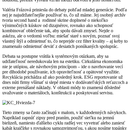
Valéria Frázová priniesla do debaty pohľad mladej generácie. Podľa
nej je najudržateľnejšie používať to, čo už máme. Jej osobný archív
tvoria second hand a rodinné skrine doplnené o niekoľko
výnimočných kúskov od dizajnérov, rovnako ako schopnosť
kombinovať oblečenie tak, aby spolu dávali zmysel. Nejde o
askézu, ale o vedomú voľbu: miešať staré s novým, poznať svoj
vlastný štýl a odmietnuť to, čo neprejde cez filter kvality – aj keby to
znamenalo odmietnuť deväť z desiatich ponúkaných spoluprác.
Debata sa postupne vrátila k systémovým otázkam, aby sa
udržateľnosť neredukovala len na estetiku. Cirkulárna ekonomika
nie je utópiou, ale návrhovým princípom – ide o navrhovanie vecí
pre dlhodobé používanie, ich opraviteľnosť a opätovné využitie.
Recyklácia prichádza až ako posledný krok. ESG reportovanie už
dnes núti firmy všímať si slepé miesta v dodávateľských reťazcoch a
externe prenášané náklady. V oblasti módy to znamená dôsledné
uvažovanie o materiáloch, konštrukcii a poskytovaní servisu.
Tieto zmeny sa často začínajú v malom, v každodenných návykoch.
Napríklad zapnúť zipsy pred praním, použiť sieťku na jemnú
bielizeň, namiesto ďalšieho cyklu radšej vec vyvetrať alebo zaniesť
kabát krajčírke s rovnakou samozrejmosťou, s akou nosíme topánky